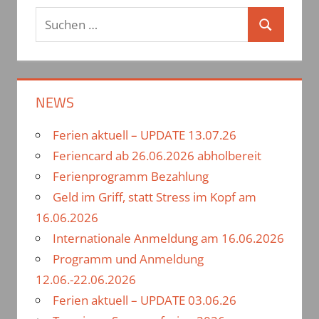
S
S
u
u
c
c
h
h
NEWS
e
e
n
Ferien aktuell – UPDATE 13.07.26
n
n
Feriencard ab 26.06.2026 abholbereit
a
Ferienprogramm Bezahlung
c
Geld im Griff, statt Stress im Kopf am
h
16.06.2026
:
Internationale Anmeldung am 16.06.2026
Programm und Anmeldung
12.06.-22.06.2026
Ferien aktuell – UPDATE 03.06.26