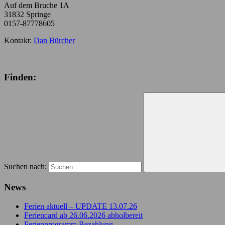
Auf dem Bruche 1A
31832 Springe
0157-87778605
Kontakt:
Dan Bürcher
Finden:
Suchen nach:
News
Ferien aktuell – UPDATE 13.07.26
Feriencard ab 26.06.2026 abholbereit
Ferienprogramm Bezahlung