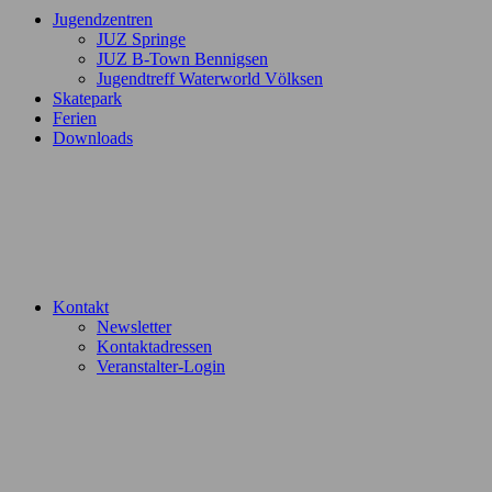
Jugendzentren
JUZ Springe
JUZ B-Town Bennigsen
Jugendtreff Waterworld Völksen
Skatepark
Ferien
Downloads
Kontakt
Newsletter
Kontaktadressen
Veranstalter-Login