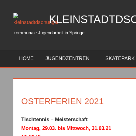
Zum
Inhalt
KLEINSTADTDS
springen
kommunale Jugendarbeit in Springe
HOME
JUGENDZENTREN
SKATEPARK
OSTERFERIEN 2021
Tischtennis – Meisterschaft
Montag, 29.03. bis Mittwoch, 31.03.21