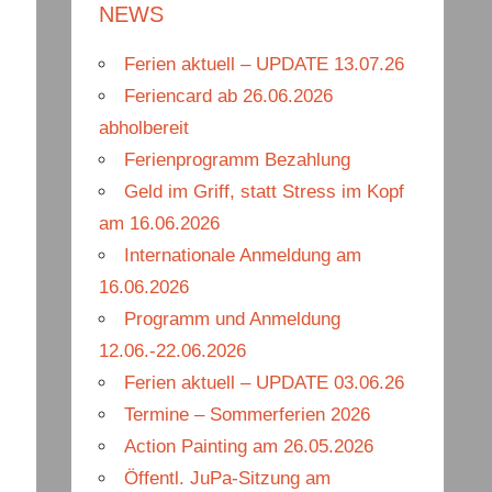
e
NEWS
e
n
n
Ferien aktuell – UPDATE 13.07.26
n
Feriencard ab 26.06.2026
a
abholbereit
c
Ferienprogramm Bezahlung
h
Geld im Griff, statt Stress im Kopf
:
am 16.06.2026
Internationale Anmeldung am
16.06.2026
Programm und Anmeldung
12.06.-22.06.2026
Ferien aktuell – UPDATE 03.06.26
Termine – Sommerferien 2026
Action Painting am 26.05.2026
Öffentl. JuPa-Sitzung am