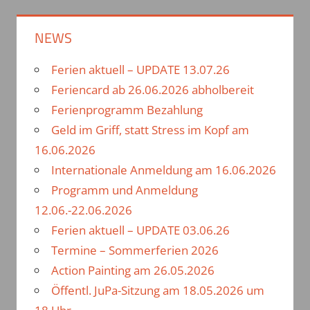
c
h
h
NEWS
e
e
n
Ferien aktuell – UPDATE 13.07.26
n
n
Feriencard ab 26.06.2026 abholbereit
a
Ferienprogramm Bezahlung
c
Geld im Griff, statt Stress im Kopf am
h
16.06.2026
:
Internationale Anmeldung am 16.06.2026
Programm und Anmeldung
12.06.-22.06.2026
Ferien aktuell – UPDATE 03.06.26
Termine – Sommerferien 2026
Action Painting am 26.05.2026
Öffentl. JuPa-Sitzung am 18.05.2026 um