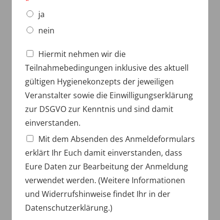
*
ja
nein
Z
Hiermit nehmen wir die
u
Teilnahmebedingungen inklusive des aktuell
s
t
gültigen Hygienekonzepts der jeweiligen
i
Veranstalter sowie die Einwilligungserklärung
m
zur DSGVO zur Kenntnis und sind damit
m
u
einverstanden.
n
Mit dem Absenden des Anmeldeformulars
g
z
erklärt Ihr Euch damit einverstanden, dass
u
Eure Daten zur Bearbeitung der Anmeldung
r
D
verwendet werden. (Weitere Informationen
a
und Widerrufshinweise findet Ihr in der
t
Datenschutzerklärung.)
e
n