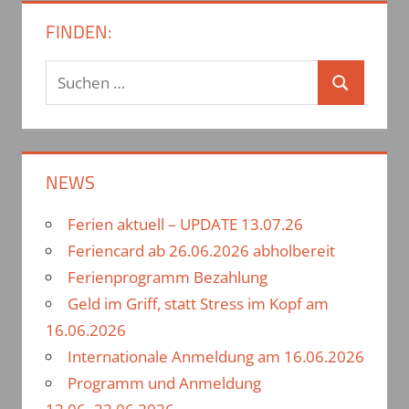
FINDEN:
S
S
u
u
c
c
h
h
NEWS
e
e
n
Ferien aktuell – UPDATE 13.07.26
n
n
Feriencard ab 26.06.2026 abholbereit
a
Ferienprogramm Bezahlung
c
Geld im Griff, statt Stress im Kopf am
h
16.06.2026
:
Internationale Anmeldung am 16.06.2026
Programm und Anmeldung