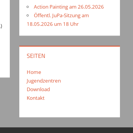
Action Painting am 26.05.2026
Öffentl. JuPa-Sitzung am
18.05.2026 um 18 Uhr
)
SEITEN
Home
Jugendzentren
Download
Kontakt