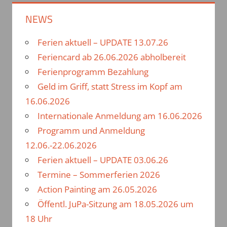
c
h
h
NEWS
e
e
n
Ferien aktuell – UPDATE 13.07.26
n
n
Feriencard ab 26.06.2026 abholbereit
a
Ferienprogramm Bezahlung
c
Geld im Griff, statt Stress im Kopf am
h
16.06.2026
:
Internationale Anmeldung am 16.06.2026
Programm und Anmeldung
12.06.-22.06.2026
Ferien aktuell – UPDATE 03.06.26
Termine – Sommerferien 2026
Action Painting am 26.05.2026
Öffentl. JuPa-Sitzung am 18.05.2026 um
18 Uhr