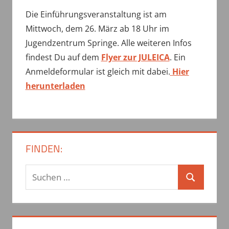
Die Einführungsveranstaltung ist am
Mittwoch, dem 26. März ab 18 Uhr im
Jugendzentrum Springe. Alle weiteren Infos
findest Du auf dem
Flyer zur JULEICA
. Ein
Anmeldeformular ist gleich mit dabei.
Hier
herunterladen
FINDEN:
S
S
u
u
c
c
h
h